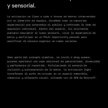
y sensorial.
La activación se llevó a cabo a través de
barras intervenidas
con un laberinto de espejos
, diseñado como un recorrido
experiencial que sorprendía al público y reforzaba la idea de
expresión individual. Dentro del espacio, los asistentes
pudieron
descubrir el nuevo producto
, vivir la experiencia de
marca y participar en un
Photo Opportunity
pensado para
amplificar el alcance orgánico en redes sociales.
Como parte del concepto creativo, se invitó a
drag queens
,
quienes aportaron una capa adicional de personalidad, diversidad
y performance al recorrido, fortaleciendo el mensaje de
inclusión y autoexpresión de la marca. La activación logró
transformar el punto de consumo en un espacio memorable,
inmersivo y altamente visual, alineado con el ADN de Smirnoff.